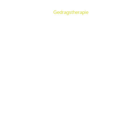
l
Vachtverzorging
Gedragstherapie
Koppelen