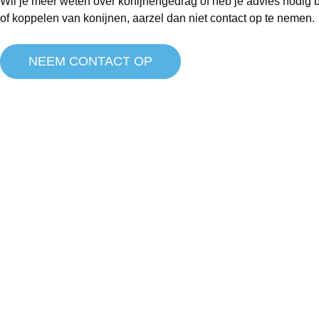
Wil je meer weten over konijnengedrag of heb je advies nodig bi
of koppelen van konijnen, aarzel dan niet contact op te nemen.
NEEM CONTACT OP
Bezoek uitsluitend op afspraak
Contact