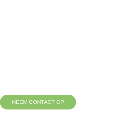
Home
Hote
ONGEWENST GEDRAG VAN KONIJNEN
GEDRAGSTHERAPIE
NEEM CONTACT OP