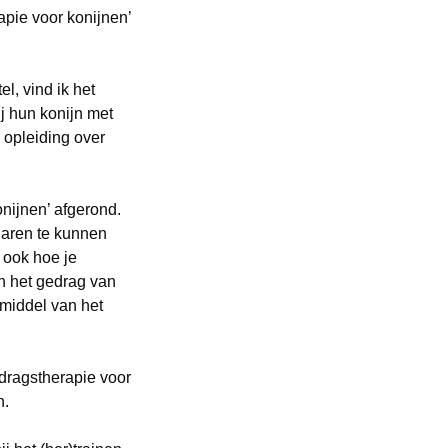
pie voor konijnen’
l, vind ik het
j hun konijn met
 opleiding over
nijnen’ afgerond.
naren te kunnen
 ook hoe je
en het gedrag van
 middel van het
edragstherapie voor
n.