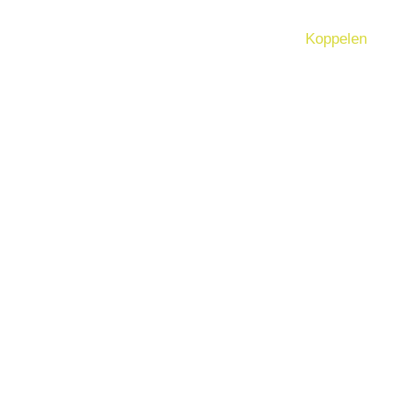
l
Vachtverzorging
Gedragstherapie
Koppelen