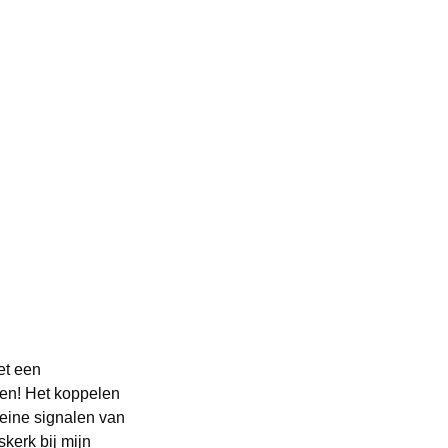
et een
sen! Het koppelen
leine signalen van
kerk bij mijn